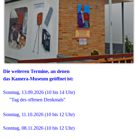
Die weiteren Termine, an denen
das Kamera-Museum geöffnet ist:
Sonnt
ag, 13
.09.2026
(10 bis 14 Uhr)
"Tag des offenen Denkmals"
Sonnt
ag, 11
.10.2026
(10 bis 12 Uhr)
Sonntag, 08.11.2026 (10 bis 12 Uhr)